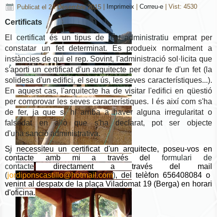
Publicat el 24 Desembre 2015
|
Imprimeix
|
Correu-e
|
Vist: 4530
Certificats
El
certificat
és un tipus de
text administratiu
emprat per
constatar un fet determinat. Es produeix normalment a
instàncies de qui el rep. Sovint, l'administració sol·licita que
s'aporti un certificat d'un arquitecte per donar fe d'un fet (la
solidesa d'un edifici, el seu ús, les seves característiques..
.).
En aquest cas, l'arquitecte ha de visitar l'edifici en qüestió
per comprovar les seves característiques. I és així com s'ha
de
fer, ja que s
i hi arriba a haver alguna irregularitat o
falsedat en allò que s'ha declarat, pot ser objecte
d'una
sanció administrativa
.
Si necessiteu un certificat d'un arquitecte, poseu-vos en
contacte amb mi a través del
formulari de
contacte
,
directament a través del mail
(
jordiponscastillo@hotmail.com
)
, del telèfon 656408084 o
venint al despatx de la plaça Viladomat 19 (Berga) en horari
d'oficina.