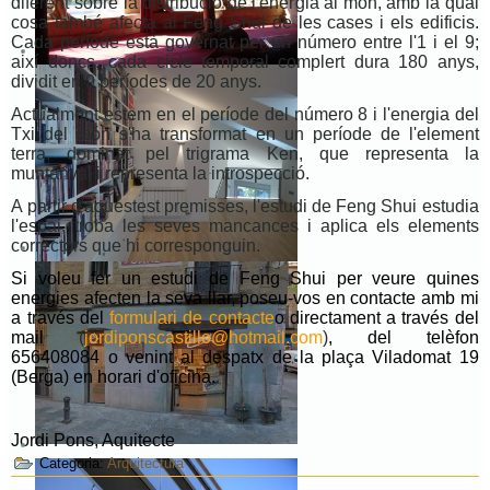
diferent sobre la distribució de l'energia al món, amb la qual
cosa també afecta al Feng Shui de les cases i els edificis.
Cada període està governat per un número entre l'1 i el 9;
així doncs, cada cicle temporal complert dura 180 anys,
dividit en 9 períodes de 20 anys.
Actualment estem en el període del número 8 i l'energia del
Txi del món s'ha transformat en un període de l'element
terra, dominat pel trigrama Ken, que representa la
muntanya, i representa la introspecció.
A partir d'aquestest premisses, l'estudi de Feng Shui estudia
l'espai, troba les seves mancances i aplica els elements
correctors que hi corresponguin.
Si voleu fer un estudi de Feng Shui per veure quines
energies afecten la seva llar, poseu-vos en contacte amb mi
a través del
formulari de contacte
o directament a través del
mail
(
jordiponscastillo@hotmail.com
)
, del telèfon
656408084 o venint al despatx de la plaça Viladomat 19
(Berga) en horari d'oficina.
Jordi Pons, Aquitecte
Categoria:
Arquitectura