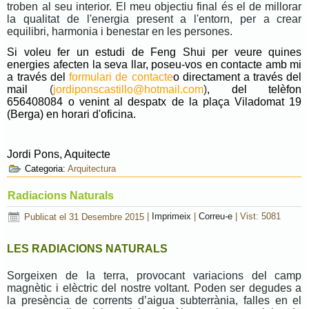
troben al seu interior. El meu objectiu final és el de millorar
la qualitat de l'energia present a l'entorn, per a crear
equilibri, harmonia i benestar en les persones.
Si voleu fer un estudi de Feng Shui per veure quines
energies afecten la seva llar, poseu-vos en contacte amb mi
a través del
formulari de contacte
o directament a través del
mail
(
jordiponscastillo@hotmail.com
)
, del telèfon
656408084 o venint al despatx de la plaça Viladomat 19
(Berga) en horari d'oficina.
Jordi Pons, Aquitecte
Categoria:
Arquitectura
Radiacions Naturals
Publicat el 31 Desembre 2015
|
Imprimeix
|
Correu-e
|
Vist: 5081
LES RADIACIONS NATURALS
Sorgeixen de la terra, provocant variacions del camp
magnètic i elèctric del nostre voltant. Poden ser degudes a
la presència de corrents d’aigua subterrània, falles en el