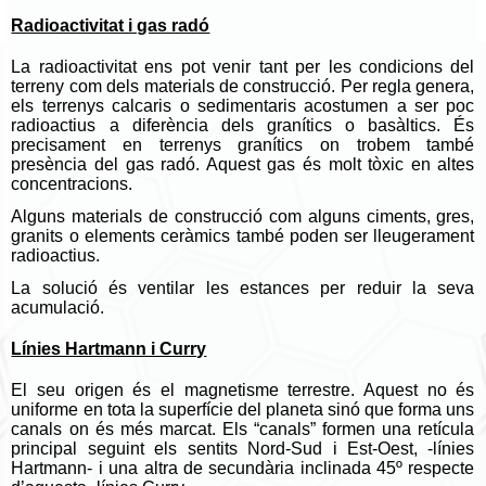
Radioactivitat i gas radó
La radioactivitat ens pot venir tant per les condicions del
terreny com dels materials de construcció. Per regla genera,
els terrenys calcaris o sedimentaris acostumen a ser poc
radioactius a diferència dels granítics o basàltics. És
precisament en terrenys granítics on trobem també
presència del gas radó. Aquest gas és molt tòxic en altes
concentracions.
Alguns materials de construcció com alguns ciments, gres,
granits o elements ceràmics també poden ser lleugerament
radioactius.
La solució és ventilar les estances per reduir la seva
acumulació.
Línies Hartmann i Curry
El seu origen és el magnetisme terrestre. Aquest no és
uniforme en tota la superfície del planeta sinó que forma uns
canals on és més marcat. Els “canals” formen una retícula
principal seguint els sentits Nord-Sud i Est-Oest, -línies
Hartmann- i una altra de secundària inclinada 45º respecte