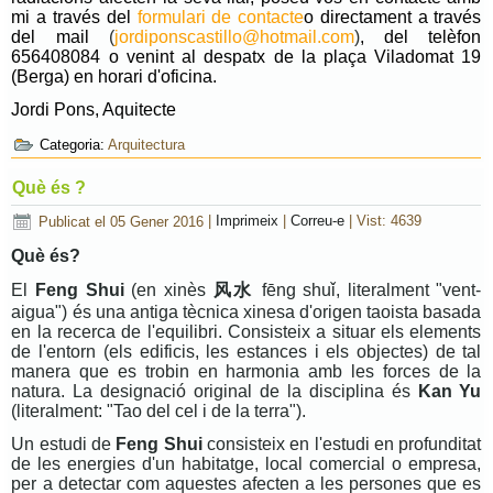
mi a través del
formulari de contacte
o directament a través
del mail
(
jordiponscastillo@hotmail.com
)
, del telèfon
656408084 o venint al despatx de la plaça Viladomat 19
(Berga) en horari d'oficina.
Jordi Pons, Aquitecte
Categoria:
Arquitectura
Què és ?
Publicat el 05 Gener 2016
|
Imprimeix
|
Correu-e
|
Vist: 4639
Què és?
El
Feng Shui
(en xinès
风水
fēng shuǐ, literalment "vent-
aigua") és una antiga tècnica xinesa d'origen taoista basada
en la recerca de l'equilibri. Consisteix a situar els elements
de l'entorn (els edificis, les estances i els objectes) de tal
manera que es trobin en harmonia amb les forces de la
natura. La designació original de la disciplina és
Kan Yu
(literalment: "Tao del cel i de la terra").
Un estudi de
Feng Shui
consisteix en l'estudi en profunditat
de les energies d'un habitatge, local comercial o empresa,
per a detectar com aquestes afecten a les persones que es