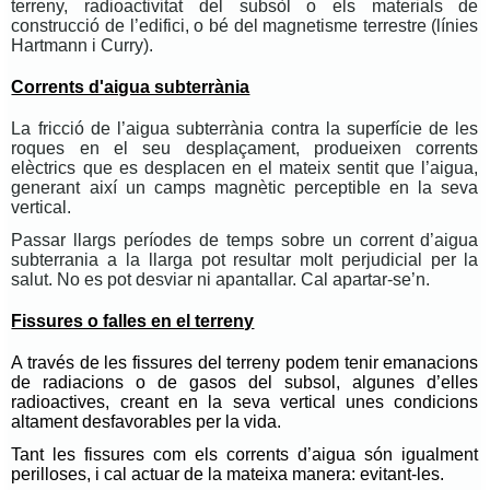
terreny, radioactivitat del subsòl o els materials de
construcció de l’edifici, o bé del magnetisme terrestre (línies
Hartmann i Curry).
Corrents d'aigua subterrània
La fricció de l’aigua subterrània contra la superfície de les
roques en el seu desplaçament, produeixen corrents
elèctrics que es desplacen en el mateix sentit que l’aigua,
generant així un camps magnètic perceptible en la seva
vertical.
Passar llargs períodes de temps sobre un corrent d’aigua
subterrania a la llarga pot resultar molt perjudicial per la
salut. No es pot desviar ni apantallar. Cal apartar-se’n.
Fissures o falles en el terreny
A través de les fissures del terreny podem tenir emanacions
de radiacions o de gasos del subsol, algunes d’elles
radioactives, creant en la seva vertical unes condicions
altament desfavorables per la vida.
Tant les fissures com els corrents d’aigua són igualment
perilloses, i cal actuar de la mateixa manera: evitant-les.