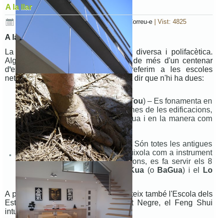
A la llar
Publicat el 05 Gener 2016
|
Imprimeix
|
Correu-e
|
Vist: 4825
A la llar
La pràctica del Feng Shui és molt diversa i polifacètica.
Alguns textos originals ens parlen de més d'un centenar
d'escoles diferents, però si ens referim a les escoles
netament tradicionals xineses, es pot dir que n'hi ha dues:
Escola de les Formes
(
Luan Tou
) – Es fonamenta en
la formació de les formes externes de les edificacions,
la topografia, els corrents d'aigua i en la manera com
influeixen en les construccions.
Escola de la Brúixola
(
Li Qi
) - Són totes les antigues
tradicions que utilitzaven la brúixola com a instrument
d'anàlisi. Buscant les orientacions, es fa servir els 8
trigrames de l'
I Ching
, el
Pa Kua
(o
BaGua
) i el
Lo
Shu
o quadrat màgic..
A part d'aquestes dues escoles, existeix també l'Escola dels
Estels Voladors, l'Escola del Barret Negre, el Feng Shui
intuitiu...