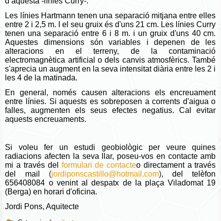
d’aquesta -línies Curry-.
Les línies Hartmann tenen una separació mitjana entre elles
entre 2 i 2,5 m. I el seu gruix és d'uns 21 cm. Les línies Curry
tenen una separació entre 6 i 8 m. i un gruix d'uns 40 cm.
Aquestes dimensions són variables i depenen de les
alteracions en el terreny, de la contaminació
electromagnètica artificial o dels canvis atmosfèrics. També
s'aprecia un augment en la seva intensitat diària entre les 2 i
les 4 de la matinada.
En general, només causen alteracions els encreuament
entre línies. Si aquests es sobreposen a corrents d'aigua o
falles, augmenten els seus efectes negatius. Cal evitar
aquests encreuaments.
Si voleu fer un estudi geobiològic per veure quines
radiacions afecten la seva llar, poseu-vos en contacte amb
mi a través del
formulari de contacte
o directament a través
del mail
(
jordiponscastillo@hotmail.com
)
, del telèfon
656408084 o venint al despatx de la plaça Viladomat 19
(Berga) en horari d'oficina.
Jordi Pons, Aquitecte