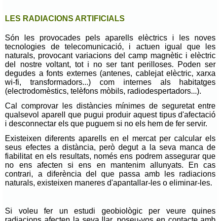
LES RADIACIONS ARTIFICIALS
Són les provocades pels aparells elèctrics i les noves
tecnologies de telecomunicació, i actuen igual que les
naturals, provocant variacions del camp magnètic i elèctric
del nostre voltant, tot i no ser tant perilloses. Poden ser
degudes a fonts externes (antenes, cablejat elèctric, xarxa
wi-fi, transformadors...) com internes als habitatges
(electrodomèstics, telèfons mòbils, radiodespertadors...).
Cal comprovar les distàncies mínimes de seguretat entre
qualsevol aparell que pugui produir aquest tipus d'afectació
i desconnectar els que puguem si no els hem de fer servir.
Existeixen diferents aparells en el mercat per calcular els
seus efectes a distància, però degut a la seva manca de
fiabilitat en els resultats, només ens podrem assegurar que
no ens afecten si ens en mantenim allunyats. En cas
contrari, a diferència del que passa amb les radiacions
naturals, existeixen maneres d'apantallar-les o eliminar-les.
Si voleu fer un estudi geobiològic per veure quines
radiacions afecten la seva llar, poseu-vos en contacte amb