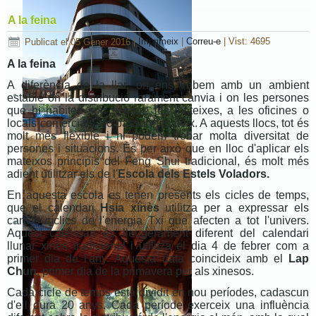
A la feina
Publicat el 05 Gener 2016
|
Imprimeix
|
Correu-e
|
Vist: 4695
A la feina
A diferència de la llar, on ens trobem amb un ambient
estable on la distribució rarament canvia i on les persones
que hi habiten són sempre les mateixes, a les oficines o
locals comercials, no passa el mateix. A aquests llocs, tot és
molt més flexible i hi podem trobar molta diversitat de
persones i situacions. És per això que en lloc d'aplicar els
mateixos principis del Feng Shui tradicional, és molt més
adient utilitzar els de l'
Escola
dels Estels Voladors.
En aquesta escola es tenen presents els cicles de temps,
que el calendari
Hsia xinès
utilitza per a expressar els
canvis cíclics de l'energia Txi que afecten a tot l'univers.
Aquest calendari és lleugerament diferent del calendari
llunar xinès tradicional i utilitza el dia 4 de febrer com a
primer dia de l'any. Aquesta data coincideix amb el
Lap
Chun
, primer dia de la primavera per als xinesos.
Cada cicle de temps està dividit en nou períodes, cadascun
d'ell dura 20 anys. Cada període exerceix una influència