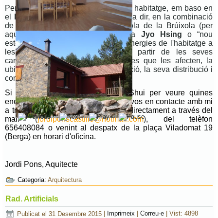
Per fer un estudi de Feng Shui d'un habitatge, em baso en
el
Feng Shui tradicional xinès
, és a dir, en la combinació
de l'Escola de les Formes i l'Escola de la Brúixola (per
aquesta darrera, aplico el sistema
Jyo Hsing
o “nou
estels”), i estudio com afecten les energies de l'habitatge a
les persones que les habiten a partir de les seves
característiques personals, els astres que les afecten, la
ubicació de l'edifici, la seva orientació, la seva distribució i
com són les seves estances.
Si voleu fer un estudi de Feng Shui per veure quines
energies afecten la seva llar, poseu-vos en contacte amb mi
a través del
formulari de contacte
o directament a través del
mail
(
jordiponscastillo@hotmail.com
)
, del telèfon
656408084 o venint al despatx de la plaça Viladomat 19
(Berga) en horari d'oficina.
Jordi Pons, Aquitecte
Categoria:
Arquitectura
Rad. Artificials
Publicat el 31 Desembre 2015
|
Imprimeix
|
Correu-e
|
Vist: 4898